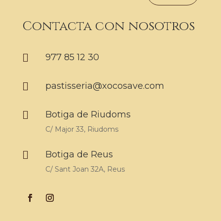
Contacta con nosotros

977 85 12 30

pastisseria@xocosave.com

Botiga de Riudoms
C/ Major 33, Riudoms

Botiga de Reus
C/ Sant Joan 32A, Reus