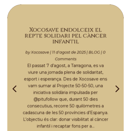
Xocosave endolceix el
repte solidari pel càncer
infantil
by
Xocosave
|
11 d'agost de 2025
|
BLOG
| 0
Comments
El passat 7 d’agost, a Tarragona, es va
viure una jornada plena de solidaritat,
esport i esperança. Des de Xocosave ens
vam sumar al Projecte 50-50-50, una
iniciativa solidària impulsada per
@pitufollow que, durant 50 dies
consecutius, recorre 50 quilòmetres a
cadascuna de les 50 províncies d’Espanya.
L’objectiu és clar: donar visibilitat al càncer
infantil i recaptar fons per a...