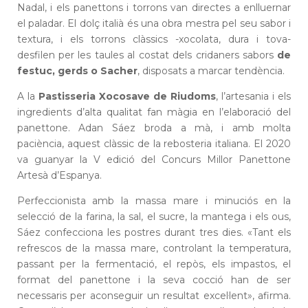
Nadal, i els panettons i torrons van directes a enlluernar
el paladar. El dolç italià és una obra mestra pel seu sabor i
textura, i els torrons clàssics -xocolata, dura i tova-
desfilen per les taules al costat dels cridaners sabors
de
festuc, gerds o Sacher
, disposats a marcar tendència.
A la
Pastisseria Xocosave de Riudoms
, l’artesania i els
ingredients d’alta qualitat fan màgia en l’elaboració del
panettone. Adan Sáez broda a mà, i amb molta
paciència, aquest clàssic de la rebosteria italiana. El 2020
va guanyar la V edició del Concurs Millor Panettone
Artesà d’Espanya.
Perfeccionista amb la massa mare i minuciós en la
selecció de la farina, la sal, el sucre, la mantega i els ous,
Sáez confecciona les postres durant tres dies. «Tant els
refrescos de la massa mare, controlant la temperatura,
passant per la fermentació, el repòs, els impastos, el
format del panettone i la seva cocció han de ser
necessaris per aconseguir un resultat excel·lent», afirma.