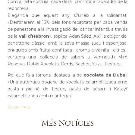
Com a l’alta costura, cada detall compta a l’aparador de la
rebosteria.
Elegància que aquest any s?uneix a la solidaritat.
«Destinarem el 15% dels fons recaptats per cada venda
de panettone a la investigació del càncer infantil, a través
de la
Vall d’Hebron
», explica Adan Sáez. Així, la dolçor del
panettone clàssic -amb la seva massa suau i esponjosa,
enriquida amb fruita confitada i aroma a vainilla i cítrics-,
vertebra una col·lecció de sabors a Vermouth Miró
Reserva, Doble Xocolata, Gerds, Sacher, Yuzu, Festuc…
Pel que fa a torrons, destaca la de
xocolata de Dubai
:
«Una autèntica bogeria de xocolata caramel·litzada amb
pasta i praliné de festuc, pasta de sèsam i Katayf
caramel·litzada amb mantega».
Llegir més.
Més Notícies