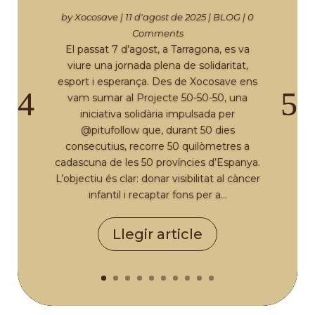
by
Xocosave
|
11 d'agost de 2025
|
BLOG
| 0
Comments
El passat 7 d’agost, a Tarragona, es va
viure una jornada plena de solidaritat,
esport i esperança. Des de Xocosave ens
vam sumar al Projecte 50-50-50, una
iniciativa solidària impulsada per
@pitufollow que, durant 50 dies
consecutius, recorre 50 quilòmetres a
cadascuna de les 50 províncies d’Espanya.
L’objectiu és clar: donar visibilitat al càncer
infantil i recaptar fons per a...
Llegir article