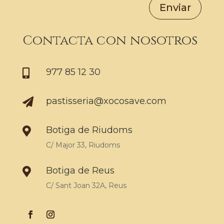
Enviar
Contacta con nosotros
977 85 12 30

pastisseria@xocosave.com

Botiga de Riudoms

C/ Major 33, Riudoms
Botiga de Reus

C/ Sant Joan 32A, Reus