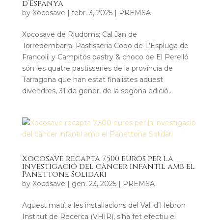
d’Espanya
by
Xocosave
|
febr. 3, 2025
|
PREMSA
Xocosave de Riudoms; Cal Jan de
Torredembarra; Pastisseria Cobo de L’Espluga de
Francolí; y Campitös pastry & choco de El Perelló
són les quatre pastisseries de la província de
Tarragona que han estat finalistes aquest
divendres, 31 de gener, de la segona edició...
Xocosave recapta 7.500 euros per la
investigació del càncer infantil amb el
Panettone Solidari
by
Xocosave
|
gen. 23, 2025
|
PREMSA
Aquest matí, a les instal·lacions del Vall d’Hebron
Institut de Recerca (VHIR), s’ha fet efectiu el