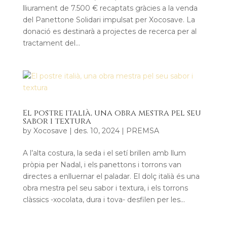
lliurament de 7.500 € recaptats gràcies a la venda
del Panettone Solidari impulsat per Xocosave. La
donació es destinarà a projectes de recerca per al
tractament del...
El postre italià, una obra mestra pel seu
sabor i textura
by
Xocosave
|
des. 10, 2024
|
PREMSA
A l’alta costura, la seda i el setí brillen amb llum
pròpia per Nadal, i els panettons i torrons van
directes a enlluernar el paladar. El dolç italià és una
obra mestra pel seu sabor i textura, i els torrons
clàssics -xocolata, dura i tova- desfilen per les...