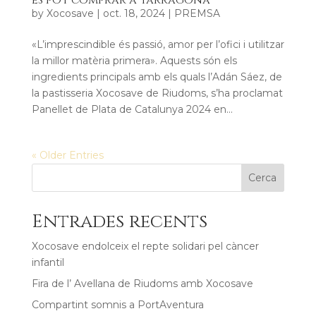
by
Xocosave
|
oct. 18, 2024
|
PREMSA
«L’imprescindible és passió, amor per l’ofici i utilitzar
la millor matèria primera». Aquests són els
ingredients principals amb els quals l’Adán Sáez, de
la pastisseria Xocosave de Riudoms, s’ha proclamat
Panellet de Plata de Catalunya 2024 en...
« Older Entries
Cerca
Entrades recents
Xocosave endolceix el repte solidari pel càncer
infantil
Fira de l’ Avellana de Riudoms amb Xocosave
Compartint somnis a PortAventura