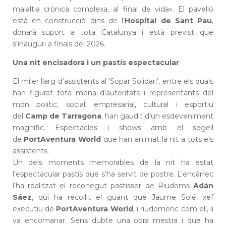
malaltia crònica complexa, al final de vida». El pavelló
està en construcció dins de l’
Hospital de Sant Pau
,
donarà suport a tota Catalunya i està previst que
s’inauguri a finals del 2026.
Una nit encisadora i un pastís espectacular
El miler llarg d’assistents al ‘Sopar Solidari’, entre els quals
han figurat tota mena d’autoritats i representants del
món polític, social, empresarial, cultural i esportiu
del
Camp de Tarragona
, han gaudit d’un esdeveniment
magnífic. Espectacles i shows amb el segell
de
PortAventura World
que han animat la nit a tots els
assistents.
Un dels moments memorables de la nit ha estat
l’espectacular pastis que s’ha servit de postre. L’encàrrec
l’ha realitzat el reconegut pastisser de Riudoms
Adán
Sáez
, qui ha recollit el guant que Jaume Solé, xef
executiu de
PortAventura World
, i riudomenc com ell, li
va encomanar. Sens dubte una obra mestra i que ha