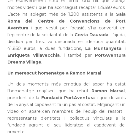
Un esdeveniment sota el lema ‘Una nit que abraça
moltes vides’ i que ha aconseguit recaptar 125.550 euros.
L’acte ha aplegat més de 1.200 assistents a la
Sala
Roma del Centre de Convencions de Port
Aventura
i que, vestit per l’ocasió, s’ha convertit en
l’epicentre de la solidaritat de la
Costa Daurada
. L’ajuda,
dividida per tres, va destinada en idèntica quantitat,
41.850 euros, a dues fundacions,
La Muntanyeta i
Enriqueta Villavecchia
, i també per
PortAventura
Dreams Village
.
Un merescut homenatge a Ramon Marsal
Un dels moments més emotius del sopar ha estat
l’homenatge majúscul que ha rebut
Ramon Marsal
,
president de la
Fundació PortAventura
i que després
de 15 anys al capdavant fa un pas al costat. Mitjançant un
video on apareixien membres de l’equip del ressort i
representants d’entitats i col·lectius vinculats a la
fundació agraint el seu lideratge al capdavant del
projecte.