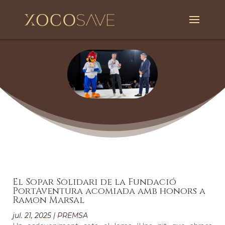
El Sopar Solidari de la Fundació
PortAventura acomiada amb honors a
Ramon Marsal
jul. 21, 2025
|
PREMSA