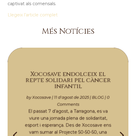
captivat als comensals.
Llegeix l’article complet
Més Notícies
Xocosave endolceix el
repte solidari pel càncer
infantil
by
Xocosave
|
11 d'agost de 2025
|
BLOG
| 0
Comments
El passat 7 d’agost, a Tarragona, es va
viure una jornada plena de solidaritat,
esport i esperança. Des de Xocosave ens
vam sumar al Projecte 50-50-50, una