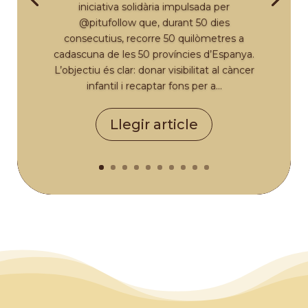
iniciativa solidària impulsada per
@pitufollow que, durant 50 dies
consecutius, recorre 50 quilòmetres a
cadascuna de les 50 províncies d’Espanya.
L’objectiu és clar: donar visibilitat al càncer
infantil i recaptar fons per a...
Llegir article