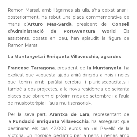
Ramon Marsal, amb llàgrimes als ulls, s’ha deixat anar i,
posteriorment, ha rebut una placa commemorativa de
mans d’
Arturo Mas-Sardà
, president del
Consell
d’Administració de PortAventura World
. Els
assistents, posats en peu, han aplaudit la figura de
Ramon Marsal.
La Muntanyeta i Enriqueta Villavecchia, agraïdes
Francesc Tarragona
, president de
la Muntanyeta
, ha
explicat que «aquesta ajuda anirà dirigida a nois i noies
que tenim amb paràlisi cerebral i pluridiscapacitats i
també a dos projectes, a la nova residència de seixanta
places que obrirem el pròxim mes de setembre i a l’aula
de musicoteràpia i l’aula multisensorial».
Per la seva part,
Arantxa de Lara
, representant de
la
Fundació Enriqueta Villavecchia
, ha assegurat que
destinaran els casi 42.000 euros en «el Pavelló de la
Victòria, un hospice pediàtric per a nens i nenes amb