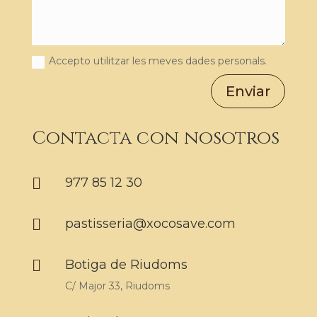
Accepto utilitzar les meves dades personals.
Enviar
Contacta con nosotros

977 85 12 30

pastisseria@xocosave.com

Botiga de Riudoms
C/ Major 33, Riudoms