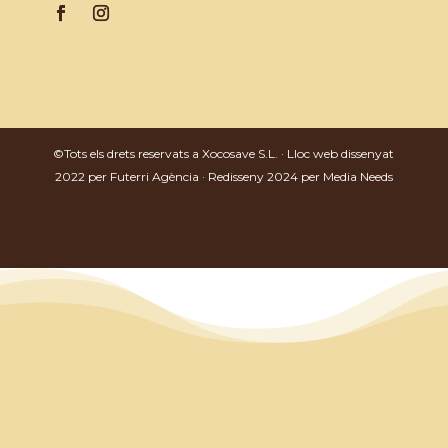
©Tots els drets reservats a Xocosave S.L. · Lloc web dissenyat
2022 per
Futerri Agència
· Redisseny 2024 per
Media Needs