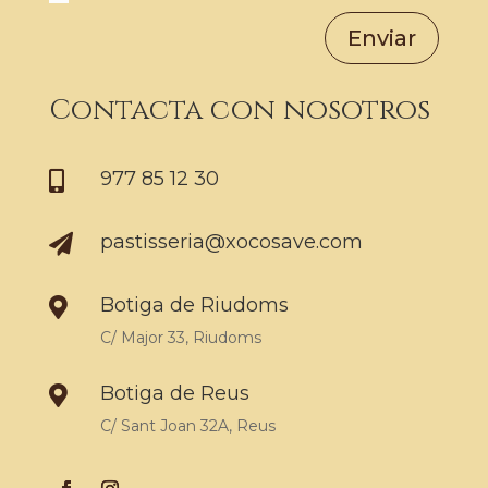
Enviar
Contacta con nosotros
977 85 12 30

pastisseria@xocosave.com

Botiga de Riudoms

C/ Major 33, Riudoms
Botiga de Reus

C/ Sant Joan 32A, Reus