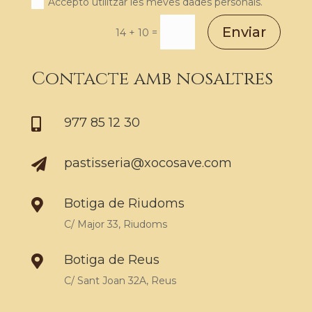
Accepto utilitzar les meves dades personals.
Enviar
=
14 + 10
Contacte amb nosaltres
977 85 12 30

pastisseria@xocosave.com

Botiga de Riudoms

C/ Major 33, Riudoms
Botiga de Reus

C/ Sant Joan 32A, Reus