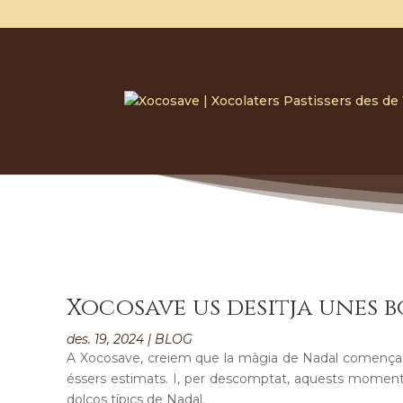
Xocosave us desitja unes b
des. 19, 2024
|
BLOG
A Xocosave, creiem que la màgia de Nadal comença
éssers estimats. I, per descomptat, aquests momen
dolços típics de Nadal.