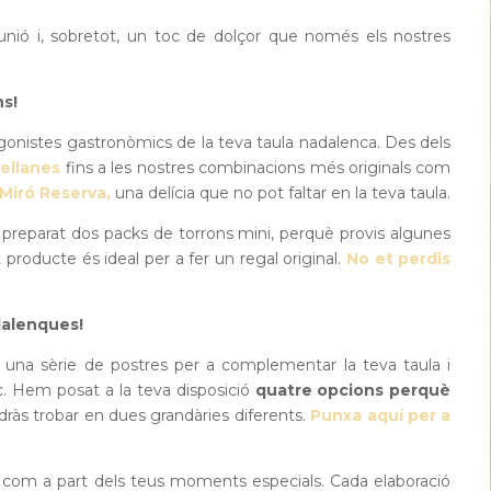
, unió i, sobretot, un toc de dolçor que només els nostres
ns!
gonistes gastronòmics de la teva taula nadalenca. Des dels
vellanes
fins a les nostres combinacions més originals com
Miró Reserva,
una delícia que no pot faltar en la teva taula.
 preparat dos packs de torrons mini, perquè provis algunes
producte és ideal per a fer un regal original.
No et perdis
dalenques!
una sèrie de postres per a complementar la teva taula i
. Hem posat a la teva disposició
quatre opcions perquè
ràs trobar en dues grandàries diferents.
Punxa aquí per a
s com a part dels teus moments especials. Cada elaboració