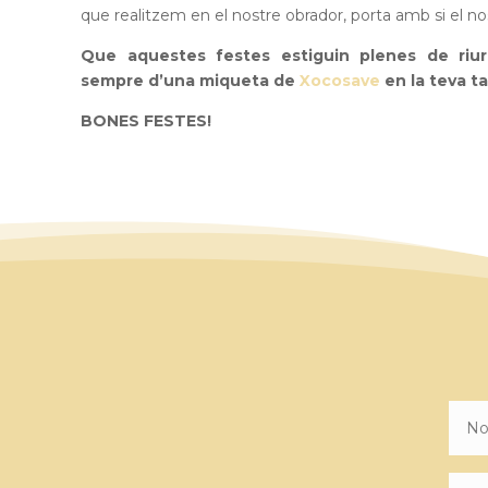
que realitzem en el nostre obrador, porta amb si el n
Que aquestes festes estiguin plenes de riur
sempre d’una miqueta de
Xocosave
en la teva ta
BONES FESTES!