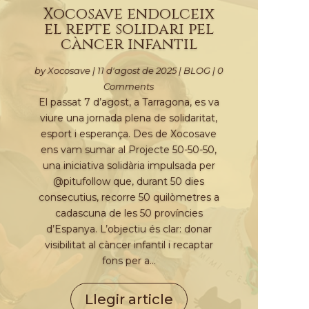
Xocosave endolceix
el repte solidari pel
càncer infantil
by
Xocosave
|
11 d'agost de 2025
|
BLOG
| 0
Comments
El passat 7 d’agost, a Tarragona, es va
viure una jornada plena de solidaritat,
esport i esperança. Des de Xocosave
ens vam sumar al Projecte 50-50-50,
una iniciativa solidària impulsada per
@pitufollow que, durant 50 dies
consecutius, recorre 50 quilòmetres a
cadascuna de les 50 províncies
d’Espanya. L’objectiu és clar: donar
visibilitat al càncer infantil i recaptar
fons per a...
Llegir article