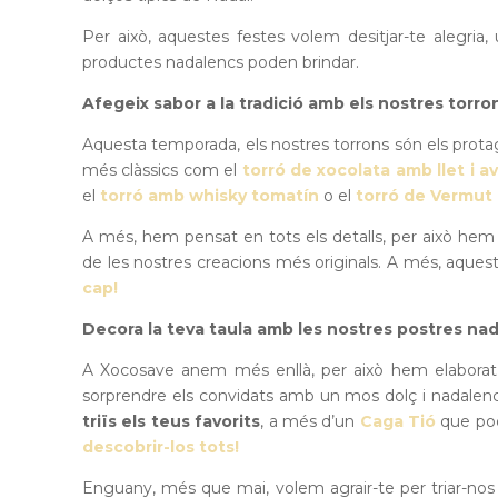
Per això, aquestes festes volem desitjar-te alegria
productes nadalencs poden brindar.
Afegeix sabor a la tradició amb els nostres torro
Aquesta temporada, els nostres torrons són els prota
més clàssics com el
torró de xocolata amb llet i a
el
torró amb whisky tomatín
o el
torró de Vermut 
A més, hem pensat en tots els detalls, per això hem
de les nostres creacions més originals. A més, aquest 
cap!
Decora la teva taula amb les nostres postres na
A Xocosave anem més enllà, per això hem elaborat 
sorprendre els convidats amb un mos dolç i nadalenc
triïs els teus favorits
, a més d’un
Caga Tió
que pod
descobrir-los tots!
Enguany, més que mai, volem agrair-te per triar-no