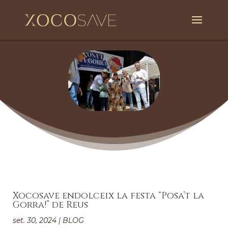
Xocosave endolceix la festa “Posa’t la
Gorra!” de Reus
set. 30, 2024
|
BLOG