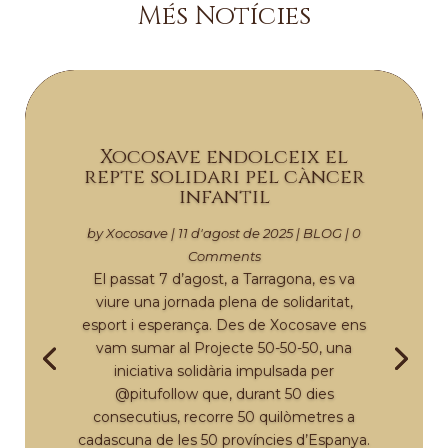
Més Notícies
Xocosave endolceix el
repte solidari pel càncer
infantil
by
Xocosave
|
11 d'agost de 2025
|
BLOG
| 0
Comments
El passat 7 d’agost, a Tarragona, es va
viure una jornada plena de solidaritat,
esport i esperança. Des de Xocosave ens
vam sumar al Projecte 50-50-50, una
iniciativa solidària impulsada per
@pitufollow que, durant 50 dies
consecutius, recorre 50 quilòmetres a
cadascuna de les 50 províncies d’Espanya.