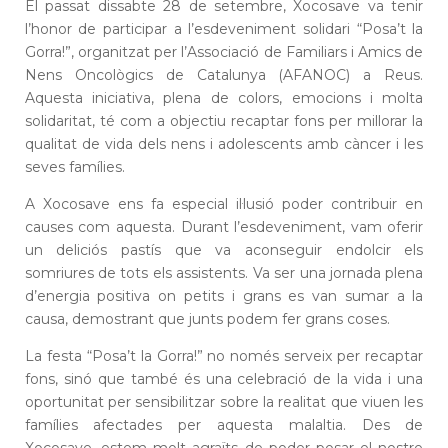
El passat dissabte 28 de setembre, Xocosave va tenir
l’honor de participar a l’esdeveniment solidari “Posa’t la
Gorra!”, organitzat per l’Associació de Familiars i Amics de
Nens Oncològics de Catalunya (AFANOC) a Reus.
Aquesta iniciativa, plena de colors, emocions i molta
solidaritat, té com a objectiu recaptar fons per millorar la
qualitat de vida dels nens i adolescents amb càncer i les
seves famílies.
A Xocosave ens fa especial il·lusió poder contribuir en
causes com aquesta. Durant l’esdeveniment, vam oferir
un deliciós pastís que va aconseguir endolcir els
somriures de tots els assistents. Va ser una jornada plena
d’energia positiva on petits i grans es van sumar a la
causa, demostrant que junts podem fer grans coses.
La festa “Posa’t la Gorra!” no només serveix per recaptar
fons, sinó que també és una celebració de la vida i una
oportunitat per sensibilitzar sobre la realitat que viuen les
famílies afectades per aquesta malaltia. Des de