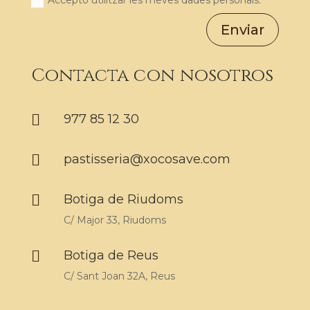
Accepto utilitzar les meves dades personals.
Enviar
Contacta con nosotros

977 85 12 30

pastisseria@xocosave.com

Botiga de Riudoms
C/ Major 33, Riudoms

Botiga de Reus
C/ Sant Joan 32A, Reus