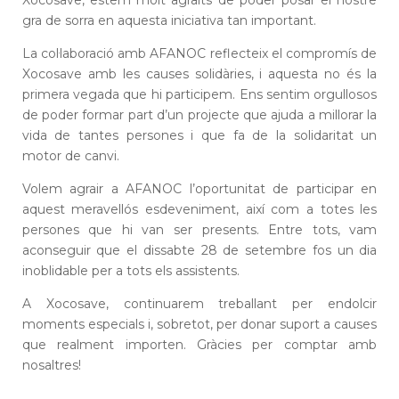
Xocosave, estem molt agraïts de poder posar el nostre
gra de sorra en aquesta iniciativa tan important.
La col·laboració amb AFANOC reflecteix el compromís de
Xocosave amb les causes solidàries, i aquesta no és la
primera vegada que hi participem. Ens sentim orgullosos
de poder formar part d’un projecte que ajuda a millorar la
vida de tantes persones i que fa de la solidaritat un
motor de canvi.
Volem agrair a AFANOC l’oportunitat de participar en
aquest meravellós esdeveniment, així com a totes les
persones que hi van ser presents. Entre tots, vam
aconseguir que el dissabte 28 de setembre fos un dia
inoblidable per a tots els assistents.
A Xocosave, continuarem treballant per endolcir
moments especials i, sobretot, per donar suport a causes
que realment importen. Gràcies per comptar amb
nosaltres!