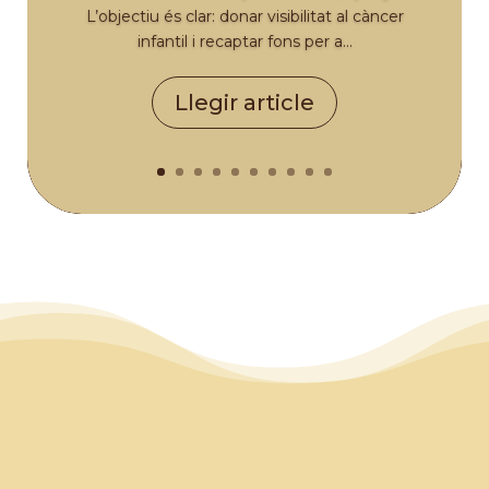
L’objectiu és clar: donar visibilitat al càncer
infantil i recaptar fons per a...
Llegir article