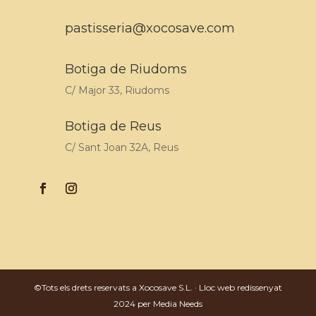
pastisseria@xocosave.com
Botiga de Riudoms
C/ Major 33, Riudoms
Botiga de Reus
C/ Sant Joan 32A, Reus
©Tots els drets reservats a Xocosave S.L. · Lloc web redissenyat
2024 per
Media Needs