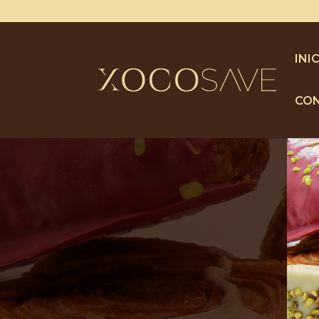
INI
CO