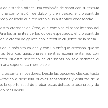
nt de pistacho ofrece una explosión de sabor con su textura
es una combinación de dulzor y cremosidad, el croissant de
 rico y delicado que recuerdo a un auténtico cheesecake.
uestro croissant de Oreo, que combina el sabor intenso del
Para los amantes de los dulces especiados, el croissant de
e la crema de galleta con la textura crujiente de la masa.
s de la más alta calidad y con un enfoque artesanal que se
as técnicas tradicionales mientras experimentamos con
tes. Nuestra selección de croissants no solo satisface el
n una experiencia memorable.
e croissants innovadores. Desde las opciones clásicas hasta
itación a descubrir nuevas sensaciones y disfrutar de la
s la oportunidad de probar estas delicias artesanales y de
oco más rápido.