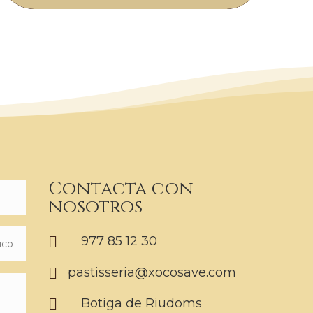
Contacta con
nosotros

977 85 12 30

pastisseria@xocosave.com

Botiga de Riudoms