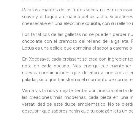
Para los amantes de los frutos secos, nuestro croissa
suave y el toque aromático del pistacho. Si prefier
cheesecake en una elección exquisita, con su relleno
Los fanáticos de las galletas no se pueden perder n
chocolate con el cremoso del relleno de la galleta. 
Lotus es una delicia que combina el sabor a caramelo d
En Xocosave, cada croissant se crea con ingrediente
nota en cada bocado. Nos enorgullece mantener l
nuevas combinaciones que deleitan a nuestros clien
paladar, sino que transforma el momento de comer e
Ven a visitarnos y déjate tentar por nuestra oferta d
las creaciones más modernas, cada pieza en una inv
versatilidad de este dulce emblemático. No te pierda
descubrir que sabores harán que tu corazón lata un p