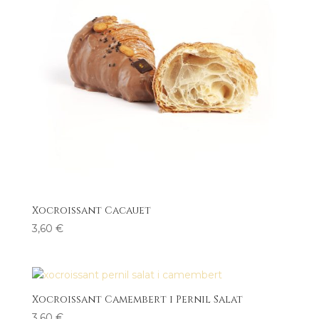
Xocroissant Cacauet
3,60
€
Xocroissant Camembert i Pernil Salat
3,60
€