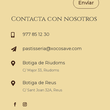
Enviar
Contacta con nosotros
977 85 12 30

pastisseria@xocosave.com

Botiga de Riudoms

C/ Major 33, Riudoms
Botiga de Reus

C/ Sant Joan 32A, Reus