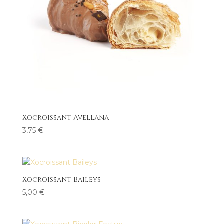
Xocroissant Avellana
3,75
€
Xocroissant Baileys
5,00
€