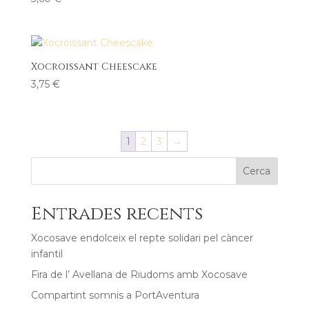
Xocroissant Cheescake
3,75
€
1
2
3
→
Cerca
Entrades recents
Xocosave endolceix el repte solidari pel càncer
infantil
Fira de l’ Avellana de Riudoms amb Xocosave
Compartint somnis a PortAventura