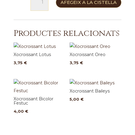
AFEGEIX A LA CISTELLA
de
Xocroissant
Blanc
Productes relacionats
Xocroissant Lotus
Xocroissant Oreo
3,75
€
3,75
€
Xocroissant Baileys
Xocroissant Bicolor
5,00
€
Festuc
4,00
€