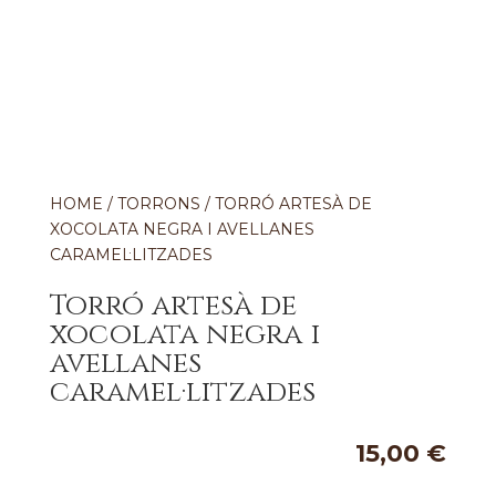
HOME
/
TORRONS
/ TORRÓ ARTESÀ DE
XOCOLATA NEGRA I AVELLANES
CARAMEL·LITZADES
Torró artesà de
xocolata negra i
avellanes
caramel·litzades
15,00
€