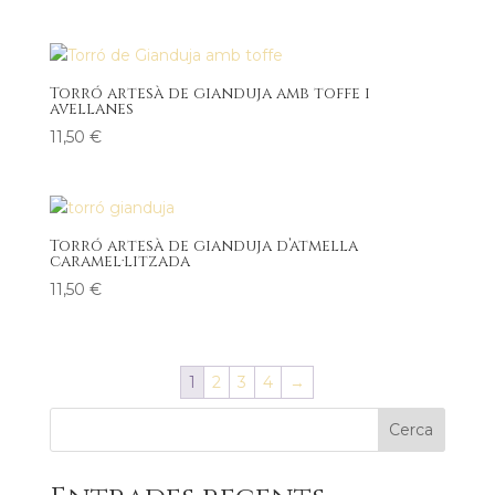
Torró artesà de gianduja amb toffe i
avellanes
11,50
€
Torró artesà de gianduja d’atmella
caramel·litzada
11,50
€
1
2
3
4
→
Cerca