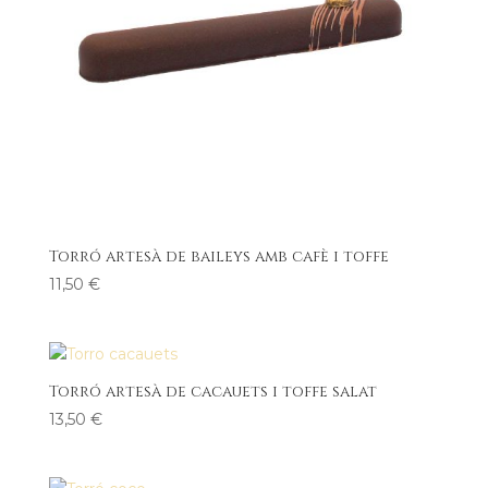
Torró artesà de baileys amb cafè i toffe
11,50
€
Torró artesà de cacauets i toffe salat
13,50
€