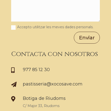
Accepto utilitzar les meves dades personals.
Enviar
Contacta con nosotros
977 85 12 30

pastisseria@xocosave.com

Botiga de Riudoms

C/ Major 33, Riudoms