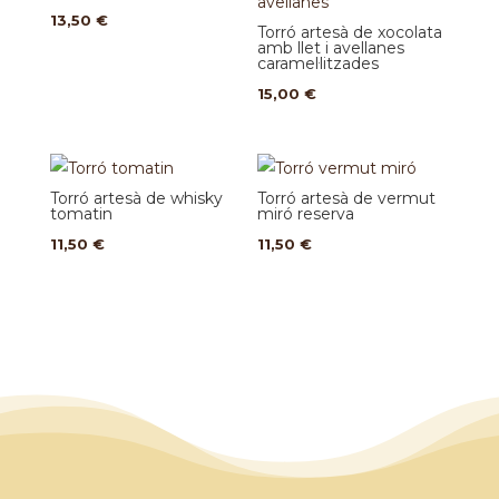
13,50
€
Torró artesà de xocolata
amb llet i avellanes
caramel·litzades
15,00
€
Torró artesà de whisky
Torró artesà de vermut
tomatin
miró reserva
11,50
€
11,50
€