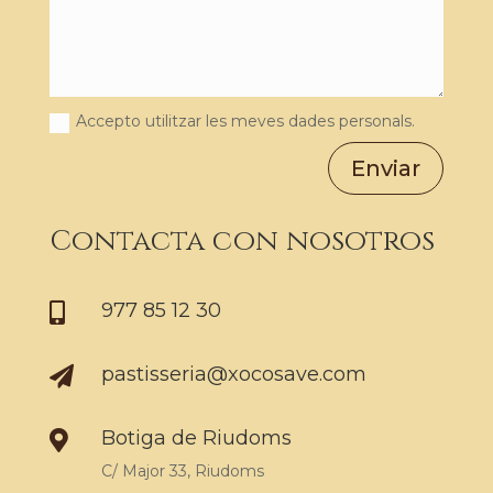
Accepto utilitzar les meves dades personals.
Enviar
Contacta con nosotros
977 85 12 30

pastisseria@xocosave.com

Botiga de Riudoms

C/ Major 33, Riudoms