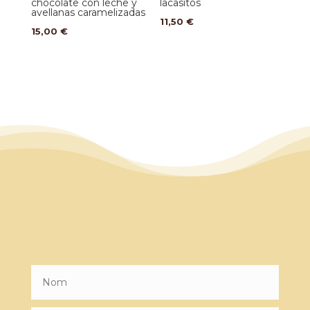
chocolate con leche y
lacasitos
avellanas caramelizadas
11,50
€
15,00
€