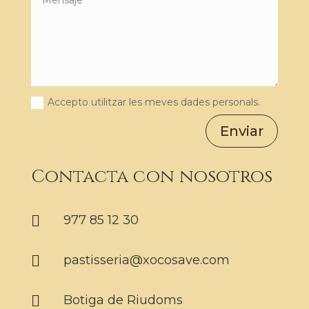
Accepto utilitzar les meves dades personals.
Enviar
Contacta con nosotros

977 85 12 30

pastisseria@xocosave.com

Botiga de Riudoms