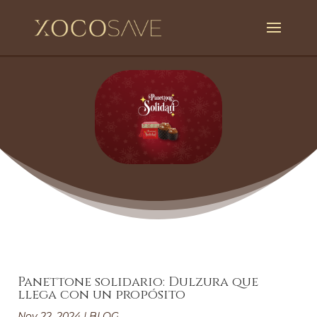
Panettone solidario: Dulzura que
llega con un propósito
Nov 22, 2024
|
BLOG