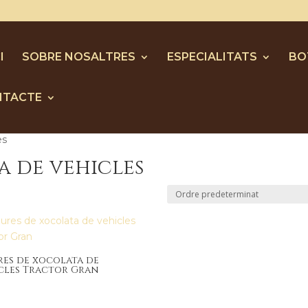
I
SOBRE NOSALTRES
ESPECIALITATS
BO
NTACTE
es
a de vehicles
res de xocolata de
cles Tractor Gran