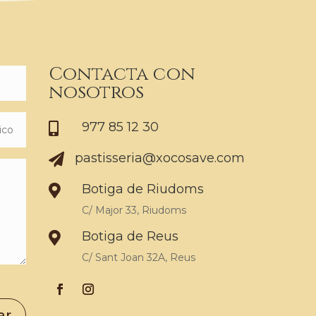
Contacta con
nosotros
977 85 12 30

pastisseria@xocosave.com

Botiga de Riudoms

C/ Major 33, Riudoms
Botiga de Reus

C/ Sant Joan 32A, Reus
ar