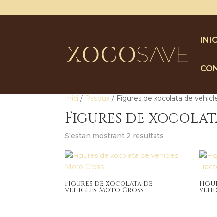
INIC
CO
Inici
/
Pasqua
/ Figures de xocolata de vehicl
Figures de xocolat
S'estan mostrant 2 resultats
Figures de xocolata de
Figu
vehicles Moto Cross
vehi