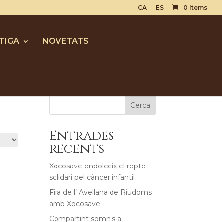
CA
ES
0 Items
TIGA
NOVETATS
Cerca
Entrades
recents
Xocosave endolceix el repte
solidari pel càncer infantil
Fira de l’ Avellana de Riudoms
amb Xocosave
Compartint somnis a