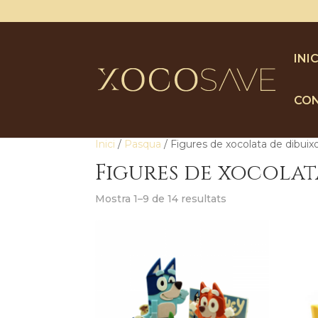
INIC
CO
Inici
/
Pasqua
/ Figures de xocolata de dibuix
Figures de xocolat
Mostra 1–9 de 14 resultats