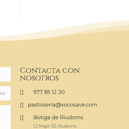
Contacta con
nosotros

977 85 12 30

pastisseria@xocosave.com

Botiga de Riudoms
C/ Major 33, Riudoms