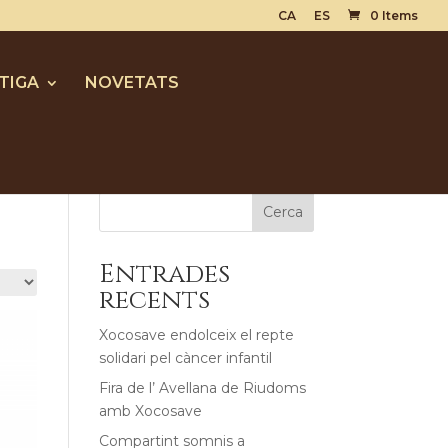
CA
ES
0 Items
TIGA
NOVETATS
Cerca
Entrades
recents
Xocosave endolceix el repte
solidari pel càncer infantil
Fira de l’ Avellana de Riudoms
amb Xocosave
Compartint somnis a