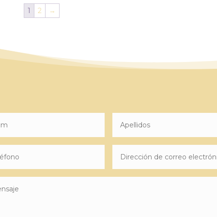
1
2
→