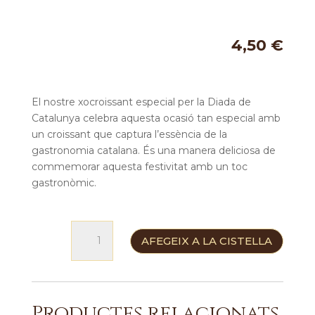
4,50
€
El nostre xocroissant especial per la Diada de
Catalunya celebra aquesta ocasió tan especial amb
un croissant que captura l’essència de la
gastronomia catalana. És una manera deliciosa de
commemorar aquesta festivitat amb un toc
gastronòmic.
quantitat
AFEGEIX A LA CISTELLA
de
Xocroissant
Diada
Productes relacionats