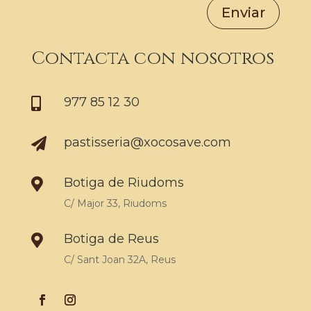
Enviar
Contacta con nosotros
977 85 12 30

pastisseria@xocosave.com

Botiga de Riudoms

C/ Major 33, Riudoms
Botiga de Reus

C/ Sant Joan 32A, Reus