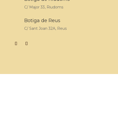
C/ Major 33, Riudoms
Botiga de Reus
C/ Sant Joan 32A, Reus
©Tots els drets reservats a Xocosave S.L. · Lloc web
redissenyat 2024 per
Media Needs