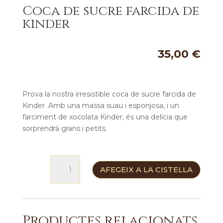
Coca de sucre farcida de
kinder
35,00
€
Prova la nostra irresistible coca de sucre farcida de
Kinder. Amb una massa suau i esponjosa, i un
farciment de xocolata Kinder, és una delícia que
sorprendrà grans i petits.
quantitat
AFEGEIX A LA CISTELLA
de
Coca
de
sucre
Productes relacionats
farcida