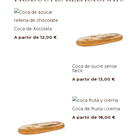
de
kinder
Coca de Xocolata
A partir de
12,00
€
Coca de sucre sense
farcir
A partir de
13,00
€
Coca de fruita i crema
A partir de
18,00
€