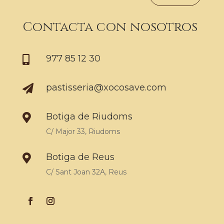
Contacta con nosotros
977 85 12 30

pastisseria@xocosave.com

Botiga de Riudoms

C/ Major 33, Riudoms
Botiga de Reus

C/ Sant Joan 32A, Reus