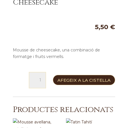
Cheesecake
5,50
€
Mousse de cheesecake, una combinació de
formatge i fruits vermells.
quantitat
AFEGEIX A LA CISTELLA
de
Cheesecake
Productes relacionats