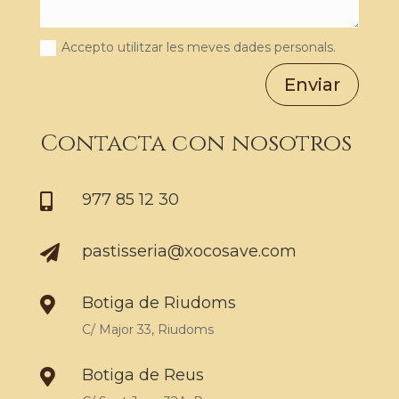
Accepto utilitzar les meves dades personals.
Enviar
Contacta con nosotros
977 85 12 30

pastisseria@xocosave.com

Botiga de Riudoms

C/ Major 33, Riudoms
Botiga de Reus
