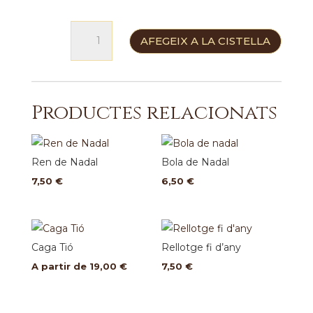
quantitat
AFEGEIX A LA CISTELLA
de
Caixa
de
fruites
Productes relacionats
del
bosc
Ren de Nadal
Bola de Nadal
7,50
€
6,50
€
Caga Tió
Rellotge fi d’any
A partir de
19,00
€
7,50
€